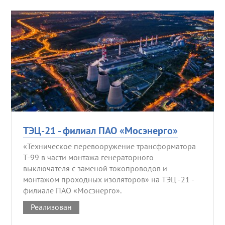
ТЭЦ-21 - филиал ПАО «Мосэнерго»
«Техническое перевооружение трансформатора
Т-99 в части монтажа генераторного
выключателя с заменой токопроводов и
монтажом проходных изоляторов» на ТЭЦ -21 -
филиале ПАО «Мосэнерго».
Реализован