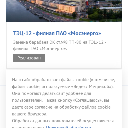
ТЭЦ-12 - филиал ПАО «Мосэнерго»
Замена барабана ЭК ст.№8 ТП-80 на ТЭЦ-12 -
филиал ПАО «Мосэнерго».
Реализован
Наш сайт обрабатывает файлы cookie (в том числе,
файлы cookie, используемые «Яндекс Метрикой»).
Они помогают делать сайт удобнее для
© 2008-2026 ООО «ГЭХ ТЭР»
пользователей. Нажав кнопку «Соглашаюсь», вы
даете свое согласие на обработку файлов cookie
117246, г. Москва, ул. Херсонская, д. 43, корп. 3
вашего браузера.
Телефон:
+7 (499) 653-53-07
Обработка данных пользователей осуществляется
Эл. почта:
office@gehter.ru
в соответствии с
Политикой обработки