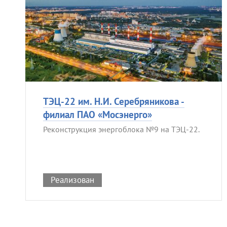
ТЭЦ-22 им. Н.И. Серебряникова -
филиал ПАО «Мосэнерго»
Реконструкция энергоблока №9 на ТЭЦ-22.
Реализован